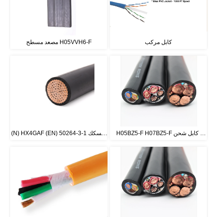
كابل مركب
مصعد مسطح H05VVH6-F
H05BZ5-F H07BZ5-F كابل شحن 
(N) HX4GAF (EN) 50264-3-1 السكك 
السيارات الكهربائية
الحديدية المتداول الأسهم كابل