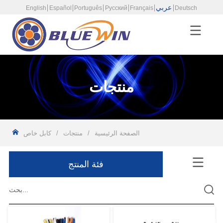
عربي
English
Español
Português
Русский
Français
Deutsch
منتجات
الصفحة الرئيسية
/
منتجات
/
كابل خاص
فئة المنتج