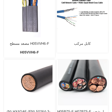
كابل مركب
مصعد مسطح H05VVH6-F
H05VVH6-F
H05BZ5-F H07BZ5-F كابل شحن
(N) HX4GAF (EN) 50264-3-1