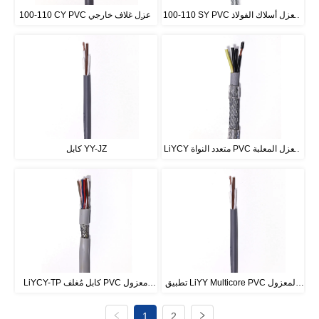
100-110 SY PVC العزل أسلاك الفولاذ 
100-110 CY PVC عزل غلاف خارجي 
جديلة الغلاف الخارجي PVC
من النحاس المعلب PVC
LiYCY متعدد النواة PVC العزل المعلبة 
كابل YY-JZ
النحاس جديلة PVC كابل مُغلف 300 / 
500V
تطبيق LiYY Multicore PVC المعزول 
LiYCY-TP كابل مُغلف PVC معزول 
PVC المغمد الكابل 300-500V
متعدد الأزواج من النحاس المعلب 300-
1
2