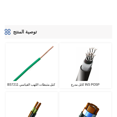
توصية المنتج
كابل مدرع INS POSP
BS7211 كبل مثبطات اللهب القياسي 
أحادي النواة بدون غمد 450 / 750 فولت