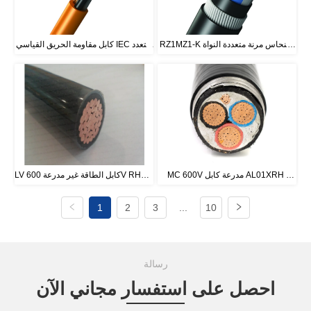
RZ1MZ1-K النحاس مرنة متعددة النواة 
كابل مقاومة الحريق القياسي IEC متعدد 
كابل لسز مع أسلاك الفولاذ الدروع (سوا)
النواة غير مدرع 300/500 فولت
MC 600V مدرعة كابل AL01XRH 
LV كابل الطاقة غير مدرعة 600V RHH ، 
RHW ، XHHW ، XHHW / PVC 
AL01XXH GS01XRH GS01XXH
1
2
3
...
10
XHHW-2 / PVC ، XHHW-2 / CPE ، 
THHN / PVC
رسالة
احصل على استفسار مجاني الآن