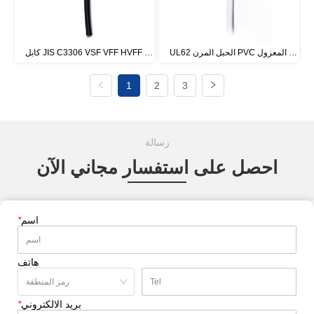
UL62 الحبل المرن PVC المعزول 
كابل JIS C3306 VSF VFF HVFF 
VCTF HVCTF VCT HVCT
NISPT-1، NISPT-2
1
2
3
رسالة
احصل على استفسار مجاني الآن
اسم
*
هاتف
بريد الالكتروني
*