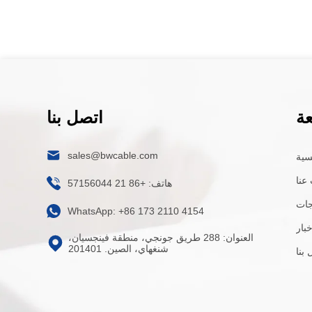
ة
اتصل بنا
sales@bwcable.com
سية
عنا
هاتف: +86 21 57156044
جات
WhatsApp: +86 173 2110 4154
خبار
العنوان: 288 طريق جونجي، منطقة فينجسيان،
شنغهاي، الصين. 201401
بنا