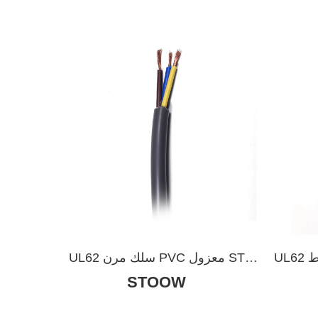
NISPT-1، NISPT-2
UL62 سلك مرن معزول بالمطاط SJ
UL62 سلك مرن PVC معزول ST
STOOW
STW STO STOW STOO STOO
SJO