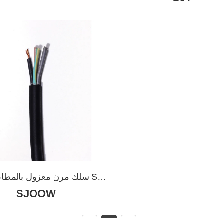
1،SPT-2،SPT-3
SJTW SJTO SJTOW S
SJTOOW
SJOOW
 SJOW SJOO SJOOW