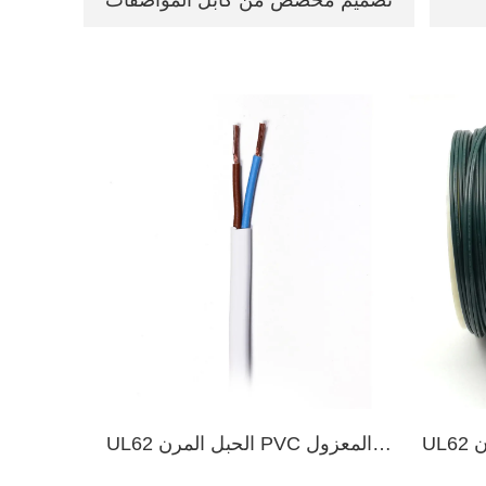
تصميم مخصص من كابل المواصفات
UL62 سلك مرن PVC معزول SPT-
UL62 الحبل المرن PVC المعزول