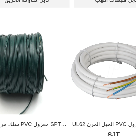
ابل مثبطات اللهب
كابل مقاومة الحريق
UL62 الحبل المرن PVC معزول SJT
SJT