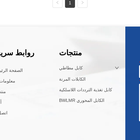
1
منتجات
روابط سريع
كابل مطاطي
الصفحة الرئي
الكابلات المرنة
معلومات 
كابل تغذية الترددات اللاسلكية
منت
BWLMR الكابل المحوري
أ
اتصل 