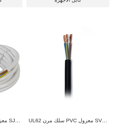
كابل الأجهزة
ك
UL62 سلك مرن PVC معزول SVT