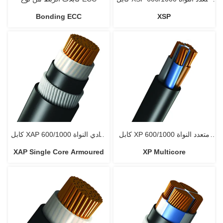
Bonding ECC
XSP
فولت IEC60502-1
كابل XP متعدد النواة 600/1000
كابل XAP أحادي النواة 600/1000
XAP Single Core Armoured
XP Multicore
فولت IEC60502-1
فولت IEC60502-1 سلك ألومنيوم
مدرع