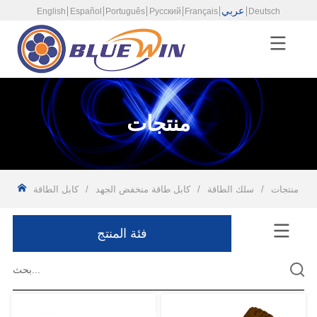
عربي
English
Español
Português
Русский
Français
Deutsch
منتجات
/
منتجات
/
سلك الطاقة
/
كابل طاقة منخفض الجهد
/
فئة المنتج