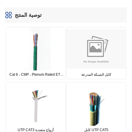
توصية المنتج
كابل الشبكة المدرعة
 Cat 6 ، CMP ، Plenum Rated ETL 
Certificate 600 MHz. ، 4Pair * 23 
AWG
كابل UTP CAT5
UTP CAT3 أزواج متعددة