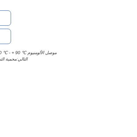
ا
TC90 TECK90 600V -40 ℃ - + 90 ℃ موصل الألومنيوم
التالي:
محمية ال