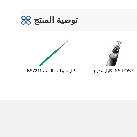
توصية المنتج
كابل مدرع INS POSP
BS7211 كبل مثبطات اللهب 
القياسي أحادي النواة بدون غمد 
450 / 750 فولت