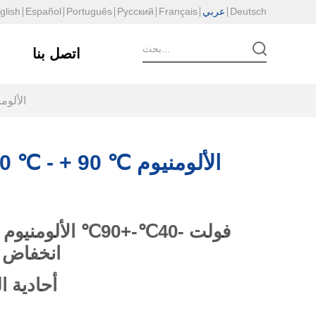
Deutsch
عربي
Français
Русский
Português
Español
glish
اتصل بنا
-40 ℃ - + 90
 600V -40 ℃ - + 90