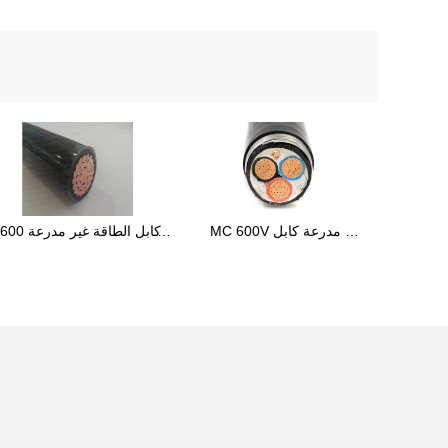
MC 600V مدرعة كابل 
H ، RHW ، XHHW ، XHHW / 
AL01XRH AL01XXH 
C XHHW-2 / PVC ، XHHW-
GS01XRH GS01XXH
2 / CPE ، THHN / PVC