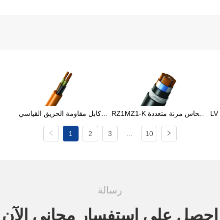
LV كابل الطاقة غير مدرعة 600V 
RZ1MZ1-K النحاس مرنة متعددة 
كابل مقاومة الحريق القياسي 
RH
النواة كابل لسز مع أسلاك الفولاذ 
IEC متعدد النواة غير مدرع 
1
2
3
...
10
PV
الدروع (سوا)
300/500 فولت
رسالة
احصل على استفسار مجاني الآن