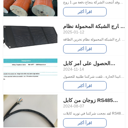
وقد أنتجت الشركة بنجاح دفعة من 1 زوج
من 18awg غير المدرعة والمجلفن أسلاك
اقرأ أكثر
الفولاذ المدرعة الكابلات Profibus ، والتي تم
تسليمها للعملاء هذا الكابل لديه خصائص
خارج الشبكة المحمولة نظام
مقاومة للماء والأشعة فوق البنفسجية ، أي
تخزين الطاقة الشمسية
2025-01-12
ما يعادل 3076F بيلدن ونماذج 3076els
خارج الشبكة المحمولة نظام تخزين الطاقة
الشمسية
اقرأ أكثر
الحصول على أمر كابل
الهاتف الميداني D10 للجيش
2024-11-14
تهانينا الحارة ، تلقت شركتنا طلبية للحصول
على كابل اتصالات ميداني D10 من جيش بلد
اقرأ أكثر
معين
زوجان من كابل RS485
للتسويق في الولايات المتحدة
2024-08-07
الأمريكية
لقد نجحت شركتنا في توريد كابلات RS485
إلى السوق الأمريكية، والتي تتمتع بنفس أداء
اقرأ أكثر
بعض موديلات Belden، مثل 9841 9842